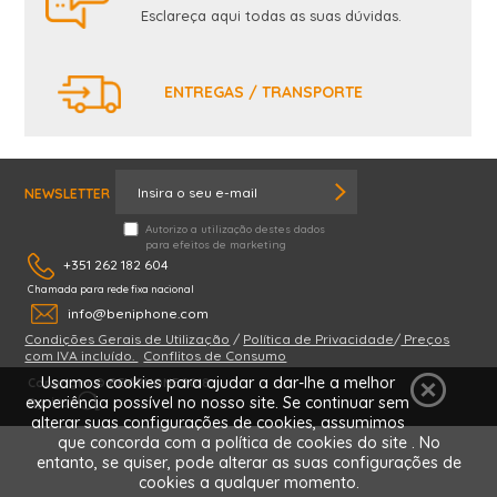
Esclareça aqui todas as suas dúvidas.
ENTREGAS / TRANSPORTE
NEWSLETTER
Autorizo a utilização destes dados
para efeitos de marketing
+351 262 182 604
Chamada para rede fixa nacional
info@beniphone.com
Condições Gerais de Utilização
/
Política de Privacidade
/
Preços
NÓS CONTACTAMOS
com IVA incluído.
Conflitos de Consumo
Usamos cookies para ajudar a dar-lhe a melhor
Copyright © BENIPHONE 2018
experiência possível no nosso site. Se continuar sem
By
alterar suas configurações de cookies, assumimos
que concorda com a política de cookies do site . No
entanto, se quiser, pode alterar as suas configurações de
cookies a qualquer momento.