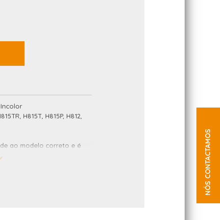
 Incolor
H815TR, H815T, H815P, H812,
NÓS CONTACTAMOS
de ao modelo correto e é