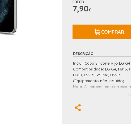
PREÇO
7,90
€
COMPRAR
DESCRIÇÃO
Inclui: Capa Silicone Rijo LG G4
Compatibilidade: LG G4, H815, 
H810, LS991, VS986, US991
(Equipamento não incluído)
Nota: A imagem nao correspon
apenas ilustrativa