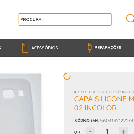
REPARAÇÕES
S
ACESSÓRIOS
INÍCIO >
PRODUTOS >
ACESSÓRIOS >
B
CAPA SILICONE 
02 INCOLOR
5603132122173
CÓDIGO EAN
:
QTD: