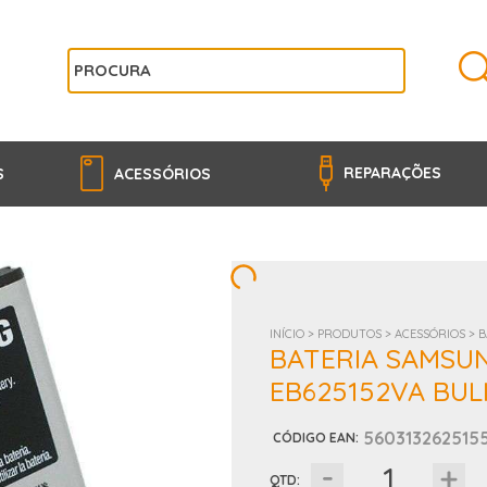
REPARAÇÕES
S
ACESSÓRIOS
INÍCIO >
PRODUTOS >
ACESSÓRIOS >
B
BATERIA SAMSU
EB625152VA BUL
560313262515
CÓDIGO EAN
:
QTD: