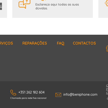
Esclareça aqui todas as suas
dúvidas.
RVIÇOS
REPARAÇÕES
FAQ
CONTACTOS
C
P
+351 262 182 604
C
info@beniphone.com
Chamada para rede fixa nacional