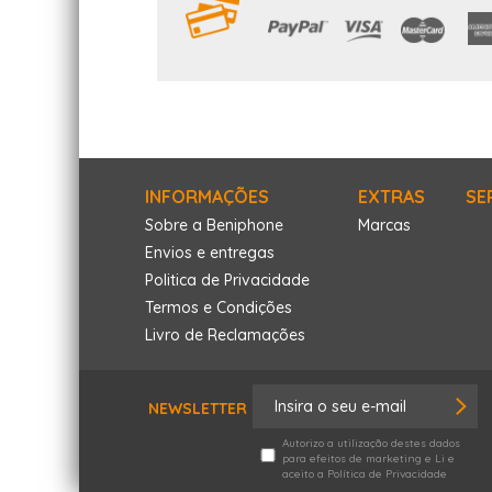
INFORMAÇÕES
EXTRAS
SE
Sobre a Beniphone
Marcas
Envios e entregas
Politica de Privacidade
Termos e Condições
Livro de Reclamações
NEWSLETTER
Autorizo a utilização destes dados
para efeitos de marketing
e Li e
aceito a
Política de Privacidade