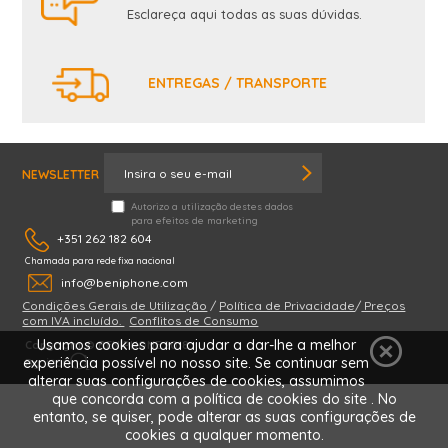
Esclareça aqui todas as suas dúvidas.
ENTREGAS / TRANSPORTE
NEWSLETTER
Autorizo a utilização destes dados
para efeitos de marketing
+351 262 182 604
Chamada para rede fixa nacional
info@beniphone.com
Condições Gerais de Utilização
/
Política de Privacidade
/
Preços
NÓS CONTACTAMOS
com IVA incluído.
Conflitos de Consumo
Usamos cookies para ajudar a dar-lhe a melhor
Copyright © BENIPHONE 2018
experiência possível no nosso site. Se continuar sem
By
alterar suas configurações de cookies, assumimos
que concorda com a política de cookies do site . No
entanto, se quiser, pode alterar as suas configurações de
cookies a qualquer momento.