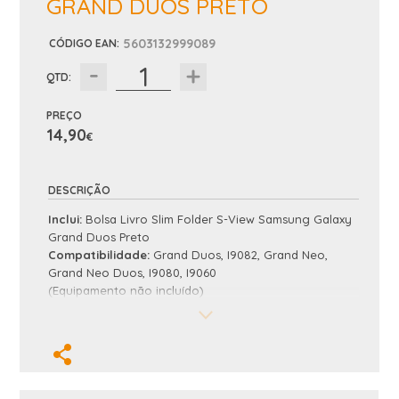
GRAND DUOS PRETO
5603132999089
CÓDIGO EAN
:
QTD:
PREÇO
14,90
€
DESCRIÇÃO
Inclui:
Bolsa Livro Slim Folder S-View Samsung Galaxy
Grand Duos Preto
Compatibilidade:
Grand Duos, I9082, Grand Neo,
Grand Neo Duos, I9080, I9060
(Equipamento não incluído)
Nota: A imagem nao corresponde ao modelo correto.