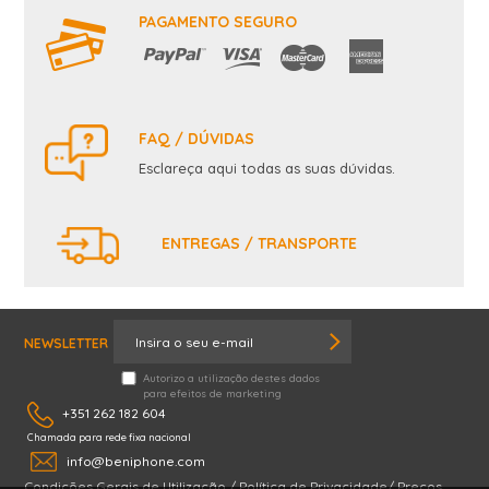
PAGAMENTO SEGURO
FAQ / DÚVIDAS
Esclareça aqui todas as suas dúvidas.
ENTREGAS / TRANSPORTE
NEWSLETTER
Autorizo a utilização destes dados
para efeitos de marketing
+351 262 182 604
Chamada para rede fixa nacional
info@beniphone.com
Condições Gerais de Utilização
/
Política de Privacidade
/
Preços