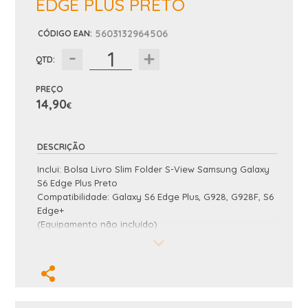
EDGE PLUS PRETO
5603132964506
CÓDIGO EAN
:
QTD:
PREÇO
14,90
€
DESCRIÇÃO
Inclui: Bolsa Livro Slim Folder S-View Samsung Galaxy
S6 Edge Plus Preto
Compatibilidade:
Galaxy S6 Edge Plus, G928, G928F, S6
Edge+
(Equipamento não incluído)
Nota: A imagem nao corresponde ao modelo correto
e é apenas ilustrativa