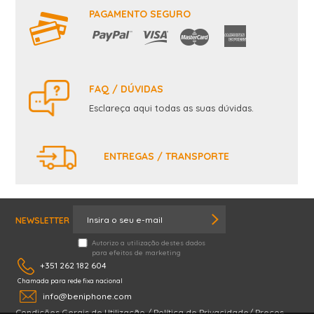
PAGAMENTO SEGURO
FAQ / DÚVIDAS
Esclareça aqui todas as suas dúvidas.
ENTREGAS / TRANSPORTE
NEWSLETTER
Autorizo a utilização destes dados
para efeitos de marketing
+351 262 182 604
Chamada para rede fixa nacional
info@beniphone.com
Condições Gerais de Utilização
/
Política de Privacidade
/
Preços