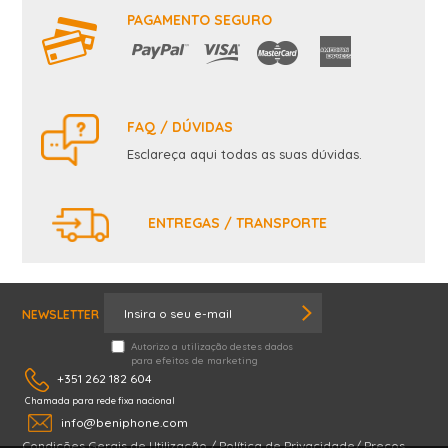
PAGAMENTO SEGURO
FAQ / DÚVIDAS
Esclareça aqui todas as suas dúvidas.
ENTREGAS / TRANSPORTE
NEWSLETTER
Autorizo a utilização destes dados
para efeitos de marketing
+351 262 182 604
Chamada para rede fixa nacional
info@beniphone.com
Condições Gerais de Utilização
/
Política de Privacidade
/
Preços