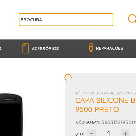
REPARAÇÕES
S
ACESSÓRIOS
INÍCIO >
PRODUTOS >
ACESSÓRIOS >
B
CAPA SILICONE 
9500 PRETO
560313219500
CÓDIGO EAN
:
QTD: