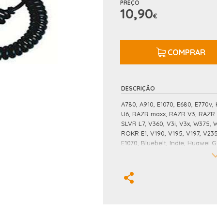
PREÇO
10,90
€
COMPRAR
DESCRIÇÃO
A780, A910, E1070, E680, E770v,
U6, RAZR maxx, RAZR V3, RAZR V
SLVR L7, V360, V3i, V3x, W375
ROKR E1, V190, V195, V197, V235
E1070, Bluebelt, Indie, Huawei 
Vodafone 345, Blackstone, GPS
Original Blister