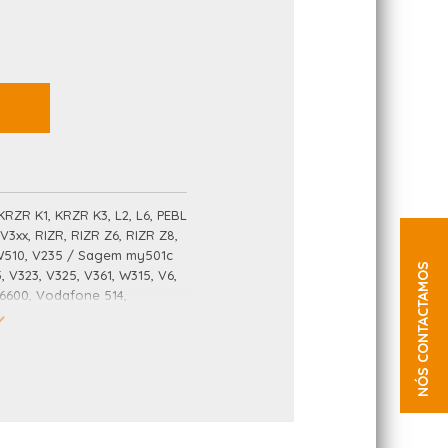
 KRZR K1, KRZR K3, L2, L6, PEBL
3xx, RIZR, RIZR Z6, RIZR Z8,
, W510, V235 / Sagem my501c
NÓS CONTACTAMOS
, V323, V325, V361, W315, V6,
G6600, Vodafone 514,
 Garmin Nuvi 1240
, YEZZ C50