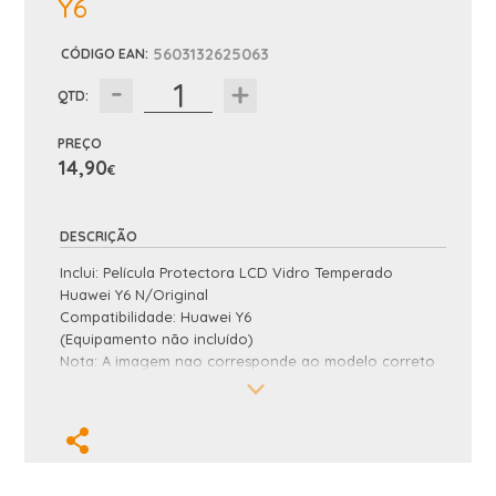
Y6
5603132625063
CÓDIGO EAN
:
QTD:
PREÇO
14,90
€
DESCRIÇÃO
Inclui: Película Protectora LCD Vidro Temperado
Huawei Y6 N/Original
Compatibilidade: Huawei Y6
(Equipamento não incluído)
Nota: A imagem nao corresponde ao modelo correto
e é apenas ilustrativa