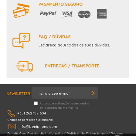
PAGAMENTO SEGURO
FAQ / DÚVIDAS
Esclareça aqui todas as suas dúvidas.
ENTREGAS / TRANSPORTE
NEWSLETTER
Autorizo a utilização destes dados
para efeitos de marketing
+351 262 182 604
Chamada para rede fixa nacional
info@beniphone.com
Condições Gerais de Utilização
/
Política de Privacidade
/
Preços