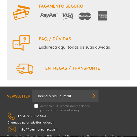
PAGAMENTO SEGURO
FAQ / DÚVIDAS
Esclareça aqui todas as suas dúvidas.
ENTREGAS / TRANSPORTE
NEWSLETTER
Autorizo a utilização destes dados
para efeitos de marketing
+351 262 182 604
Chamada para rede fixa nacional
info@beniphone.com
Condições Gerais de Utilização
/
Política de Privacidade
/
Preços