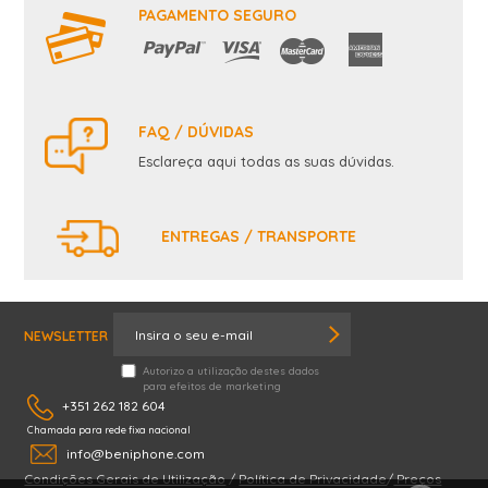
PAGAMENTO SEGURO
FAQ / DÚVIDAS
Esclareça aqui todas as suas dúvidas.
ENTREGAS / TRANSPORTE
NEWSLETTER
Autorizo a utilização destes dados
para efeitos de marketing
+351 262 182 604
Chamada para rede fixa nacional
info@beniphone.com
Condições Gerais de Utilização
/
Política de Privacidade
/
Preços