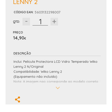
LENNY 2
5603132298007
CÓDIGO EAN
:
QTD:
PREÇO
14,90
€
DESCRIÇÃO
Inclui: Película Protectora LCD Vidro Temperado Wiko
Lenny 2 N/Original
Compatibilidade: Wiko Lenny 2
(Equipamento não incluído)
Nota: A imagem nao corresponde ao modelo correto
e é apenas ilustrativa