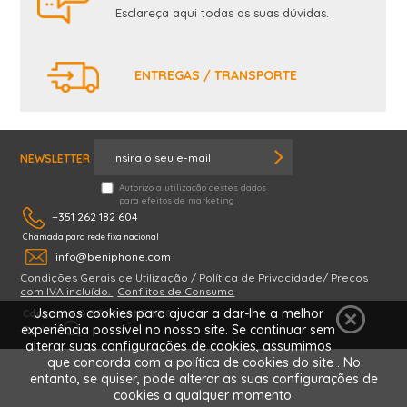
Esclareça aqui todas as suas dúvidas.
ENTREGAS / TRANSPORTE
NEWSLETTER
Autorizo a utilização destes dados
para efeitos de marketing
+351 262 182 604
Chamada para rede fixa nacional
info@beniphone.com
Condições Gerais de Utilização
/
Política de Privacidade
/
Preços
NÓS CONTACTAMOS
com IVA incluído.
Conflitos de Consumo
Usamos cookies para ajudar a dar-lhe a melhor
Copyright © BENIPHONE 2018
experiência possível no nosso site. Se continuar sem
By
alterar suas configurações de cookies, assumimos
que concorda com a política de cookies do site . No
entanto, se quiser, pode alterar as suas configurações de
cookies a qualquer momento.